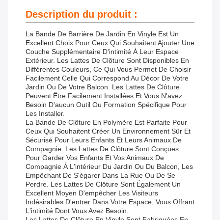
Description du produit :
La Bande De Barrière De Jardin En Vinyle Est Un
Excellent Choix Pour Ceux Qui Souhaitent Ajouter Une
Couche Supplémentaire D'intimité À Leur Espace
Extérieur. Les Lattes De Clôture Sont Disponibles En
Différentes Couleurs, Ce Qui Vous Permet De Choisir
Facilement Celle Qui Correspond Au Décor De Votre
Jardin Ou De Votre Balcon. Les Lattes De Clôture
Peuvent Être Facilement Installées Et Vous N'avez
Besoin D'aucun Outil Ou Formation Spécifique Pour
Les Installer.
La Bande De Clôture En Polymère Est Parfaite Pour
Ceux Qui Souhaitent Créer Un Environnement Sûr Et
Sécurisé Pour Leurs Enfants Et Leurs Animaux De
Compagnie. Les Lattes De Clôture Sont Conçues
Pour Garder Vos Enfants Et Vos Animaux De
Compagnie À L'intérieur Du Jardin Ou Du Balcon, Les
Empêchant De S'égarer Dans La Rue Ou De Se
Perdre. Les Lattes De Clôture Sont Également Un
Excellent Moyen D'empêcher Les Visiteurs
Indésirables D'entrer Dans Votre Espace, Vous Offrant
L'intimité Dont Vous Avez Besoin.
Les Lattes De Clôture En Vinyle Sont Fabriquées En