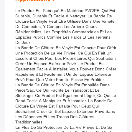
Le Produit Est Fabriqué En Matériau PVC/PE, Qui Est
Durable, Durable Et Facile À Nettoyer. La Bande De
Clôture En Vinyle Peut Être Utilisée Dans Une Variété
De Contextes, Y Compris Les Arrière-Cours
Résidentielles, Les Propriétés Commerciales Et Les
Espaces Publics Comme Les Parcs Et Les Terrains
De Jeux.
La Bande De Clôture En Vinyle Est Conçue Pour Offrir
Une Protection De La Vie Privée, Ce Qui En Fait Un
Excellent Choix Pour Les Propriétaires Qui Souhaitent
Créer Un Espace Extérieur Privé. Le Produit Est
Également Facile À Installer, Vous Pouvez Donc Créer
Rapidement Et Facilement Un Bel Espace Extérieur
Privé Pour Que Votre Famille Puisse En Profiter.
La Bande De Clôture En Vinyle Est Emballée Dans 1
Pièce/sac, Ce Qui Facilite Le Transport Et Le
Stockage. Ce Produit Est Également Léger, Ce Qui Le
Rend Facile À Manipuler Et À Installer. La Bande De
Clôture En Vinyle Est Parfaite Pour Ceux Qui
Souhaitent Créer Un Bel Espace Extérieur Privé Sans
Les Dépenses Et Les Tracas Des Clôtures
Traditionnelles.
En Plus De Sa Protection De La Vie Privée Et De Sa