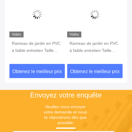
Vidéo
Vidéo
Vi
VC
Rameau de jardin en PVC
Clôture de jardin en vinyle
Ta
à faible entretien Taille
écologique, anti-corrosion,
ja
de
personnalisée Rameau de
en PVC, style picket, pour
UV
jardin en plastique
maison, patio, parc,
la
ix
Obtenez le meilleur prix
Obtenez le meilleur prix
Ob
extérieur pour villa de
isolation
pi
ferme
Envoyez votre enquête
Veuillez nous envoyer 
votre demande et nous 
te répondrons dès que 
possible.