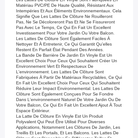
Matériau PVC/PE De Haute Qualité, Résistant Aux
Intempéries Et Aux Éléments Environnementaux. Cela
Signifie Que Les Lattes De Clôture Ne Rouilleront
Pas, Ne Se Décoloreront Pas Et Ne Se Fissureront
Pas Avec Le Temps, Ce Qui En Fait Un Excellent
Investissement Pour Votre Jardin Ou Votre Balcon.
Les Lattes De Clôture Sont Également Faciles À
Nettoyer Et À Entretenir, Ce Qui Garantit Qu'elles
Restent En Parfait État Pendant Des Années.
La Bande De Barrière De Jardin En Vinyle Est Un
Excellent Choix Pour Ceux Qui Souhaitent Créer Un
Environnement Vert Et Respectueux De
L'environnement. Les Lattes De Clôture Sont
Fabriquées À Partir De Matériaux Recyclables, Ce Qui
En Fait Un Excellent Choix Pour Ceux Qui Souhaitent
Réduire Leur Impact Environnemental. Les Lattes De
Clôture Sont Également Conçues Pour Se Fondre
Dans L'environnement Naturel De Votre Jardin Ou De
Votre Balcon, Ce Qui En Fait Un Excellent Ajout À Tout
Espace Extérieur.
La Latte De Clôture En Vinyle Est Un Produit
Polyvalent Qui Peut Être Utilisé Pour Diverses
Applications, Notamment Les Clôtures De Jardin, Les
Treillis Et Les Portails, Et Les Balcons. Les Lattes De