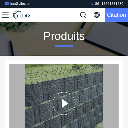
lee@yitex.cn
86--18561831230
Citation
Produits