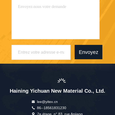
Envoyez
Haining Yichuan New Material Co., Ltd.
lee@yitex.cn
86--18561831230
2e étage, n° 83, rue Anjiang,