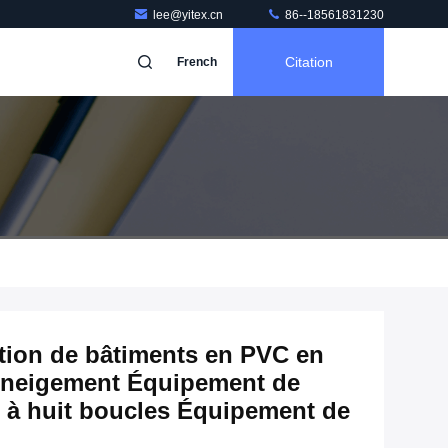
lee@yitex.cn
86--18561831230
Citation
French
tion de bâtiments en PVC en
éneigement Équipement de
t à huit boucles Équipement de