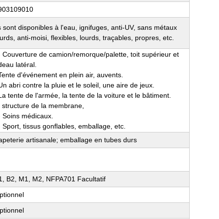
903109010
ls sont disponibles à l'eau, ignifuges, anti-UV, sans métaux
urds, anti-moisi, flexibles, lourds, traçables, propres, etc.
- Couverture de camion/remorque/palette, toit supérieur et
deau latéral.
Tente d'événement en plein air, auvents.
n abri contre la pluie et le soleil, une aire de jeux.
La tente de l'armée, la tente de la voiture et le bâtiment.
. structure de la membrane,
- Soins médicaux.
- Sport, tissus gonflables, emballage, etc.
apeterie artisanale; emballage en tubes durs
1, B2, M1, M2, NFPA701 Facultatif
ptionnel
ptionnel