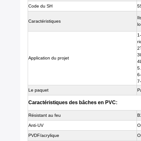
Code du SH
5
I
Caractéristiques
lo
1
ri
2
3U
Application du projet
4
5
6
7
Le paquet
P
Caractéristiques des bâches en PVC:
Résistant au feu
B
Anti-UV
O
PVDF/acrylique
O