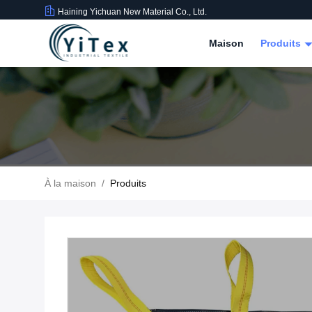
Haining Yichuan New Material Co., Ltd.
Maison
Produits
À la maison
/
Produits