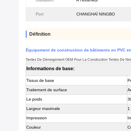
Utilisation:
À l'extérieur
Port:
CHANGHAÏ NINGBO
Définition
Équipement de construction de bâtiments en PVC en
Tentes De Déneigement OEM Pour La Construction Tentes De Nei
Informations de base:
Tissus de base
P
Traitement de surface
A
Le poids
3
Largeur maximale
1
Impression
I
Couleur
C