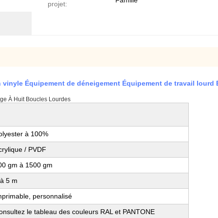
Famille
projet:
 vinyle Équipement de déneigement Équipement de travail lourd
ge À Huit Boucles Lourdes
olyester à 100%
crylique / PVDF
00 gm à 1500 gm
 à 5 m
mprimable, personnalisé
onsultez le tableau des couleurs RAL et PANTONE