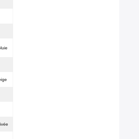
luie
eige
rivée