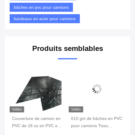
bâches en pvc pour camions
bardeaux en acier pour camions
Produits semblables
Vidéo
Vidéo
Vi
Couverture de camion en
610 gm de bâches en PVC
Co
er
PVC de 18 oz en PVC en
pour camions Tissu
PV
vinyle plat
imperméable à l'eau en
24