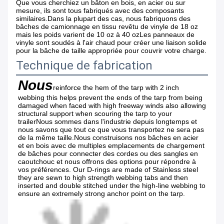
Que vous cherchiez un bâton en bois, en acier ou sur
mesure, ils sont tous fabriqués avec des composants
similaires.Dans la plupart des cas, nous fabriquons des
bâches de camionnage en tissu revêtu de vinyle de 18 oz
mais les poids varient de 10 oz à 40 ozLes panneaux de
vinyle sont soudés à l'air chaud pour créer une liaison solide
pour la bâche de taille appropriée pour couvrir votre charge.
Technique de fabrication
Nous
reinforce the hem of the tarp with 2 inch 
webbing this helps prevent the ends of the tarp from being 
damaged when faced with high freeway winds also allowing 
structural support when scouring the tarp to your 
trailerNous sommes dans l'industrie depuis longtemps et 
nous savons que tout ce que vous transportez ne sera pas 
de la même taille.Nous construisons nos bâches en acier 
et en bois avec de multiples emplacements de chargement 
de bâches pour connecter des cordes ou des sangles en 
caoutchouc et nous offrons des options pour répondre à 
vos préférences. Our D-rings are made of Stainless steel 
they are sewn to high strength webbing tabs and then 
inserted and double stitched under the high-line webbing to 
ensure an extremely strong anchor point on the tarp.