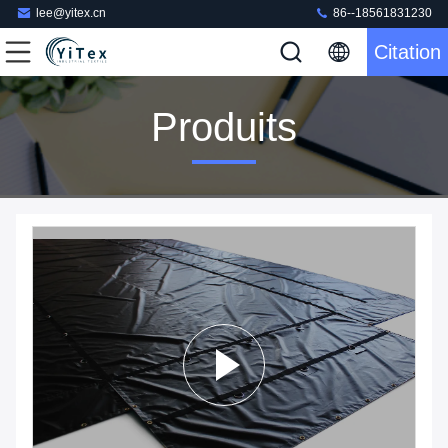
lee@yitex.cn
86--18561831230
Citation
Produits