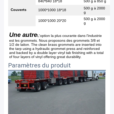
840*840 18*18
500 g à 850 g
500 g à 2000
Couverts
1000*1000 18*18
g
500 g à 2000
1000*1000 20*20
g
Une autre
L'option la plus courante dans l'industrie 
est les grommets. Nous proposons des grommets 3/8 et 
1/2 de laiton. The clean brass grommets are inserted into 
the tarp using a hydraulic grommet press and reinforced 
and backed by a double layer vinyl tab finishing with a total 
of four layers of vinyl offering great durability.
Paramètres du produit