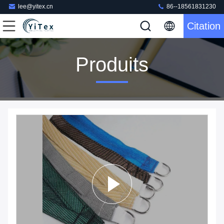
lee@yitex.cn
86--18561831230
Citation
Produits