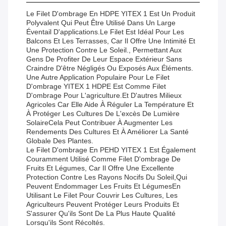
Le Filet D'ombrage En HDPE YITEX 1 Est Un Produit
Polyvalent Qui Peut Être Utilisé Dans Un Large
Éventail D'applications.Le Filet Est Idéal Pour Les
Balcons Et Les Terrasses, Car Il Offre Une Intimité Et
Une Protection Contre Le Soleil., Permettant Aux
Gens De Profiter De Leur Espace Extérieur Sans
Craindre D'être Négligés Ou Exposés Aux Éléments.
Une Autre Application Populaire Pour Le Filet
D'ombrage YITEX 1 HDPE Est Comme Filet
D'ombrage Pour L'agriculture.et D'autres Milieux
Agricoles Car Elle Aide À Réguler La Température Et
À Protéger Les Cultures De L'excès De Lumière
SolaireCela Peut Contribuer À Augmenter Les
Rendements Des Cultures Et À Améliorer La Santé
Globale Des Plantes.
Le Filet D'ombrage En PEHD YITEX 1 Est Également
Couramment Utilisé Comme Filet D'ombrage De
Fruits Et Légumes, Car Il Offre Une Excellente
Protection Contre Les Rayons Nocifs Du Soleil,qui
Peuvent Endommager Les Fruits Et LégumesEn
Utilisant Le Filet Pour Couvrir Les Cultures, Les
Agriculteurs Peuvent Protéger Leurs Produits Et
S'assurer Qu'ils Sont De La Plus Haute Qualité
Lorsqu'ils Sont Récoltés.