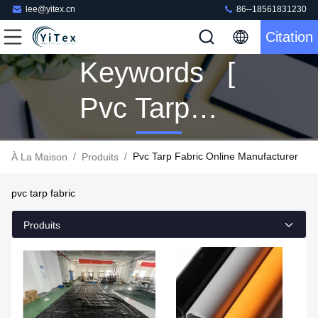
lee@yitex.cn
86--18561831230
Citation
Keywords [
Pvc Tarp
Fabric ]
/
/
Pvc Tarp Fabric Online Manufacturer
À La Maison
Produits
Match 315
pvc tarp fabric
Produits
Produits