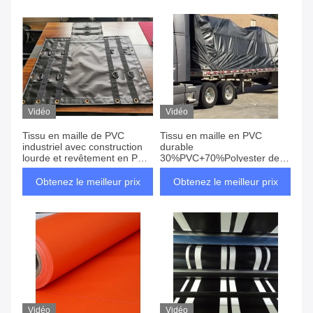
Vidéo
Vidéo
Tissu en maille de PVC
Tissu en maille en PVC
industriel avec construction
durable
lourde et revêtement en PVC
30%PVC+70%Polyester de
résistant aux UV pour une
densité 11x11 et épaisseur
sécurité extérieure et de
de 0,3-0,5 mm à usage
Obtenez le meilleur prix
Obtenez le meilleur prix
charge à long terme
industriel
Vidéo
Vidéo