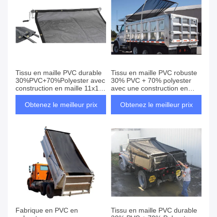
Tissu en maille PVC durable
Tissu en maille PVC robuste
30%PVC+70%Polyester avec
30% PVC + 70% polyester
construction en maille 11x11
avec une construction en
et épaisseur de 0,3-0,5 mm
maille 11x11 et une
pour une utilisation en
épaisseur de 0,3-0,5 mm
Obtenez le meilleur prix
Obtenez le meilleur prix
extérieur
pour bâches de camion
Fabrique en PVC en
Tissu en maille PVC durable