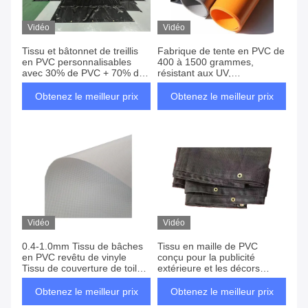
Vidéo
Vidéo
Tissu et bâtonnet de treillis
Fabrique de tente en PVC de
en PVC personnalisables
400 à 1500 grammes,
avec 30% de PVC + 70% de
résistant aux UV,
matériau en polyester,
imperméable à l'eau, en
épaisseur légère de 0,3-0,5
PVC, en tapis de vinyle
Obtenez le meilleur prix
Obtenez le meilleur prix
mm et certification
SGS.REACH.ROHS.CE
Vidéo
Vidéo
0.4-1.0mm Tissu de bâches
Tissu en maille de PVC
en PVC revêtu de vinyle
conçu pour la publicité
Tissu de couverture de toile
extérieure et les décors
pour l'ombrage de camions
d'événements offrant une
de tente
grande résistance et une
Obtenez le meilleur prix
Obtenez le meilleur prix
longue durée de vie