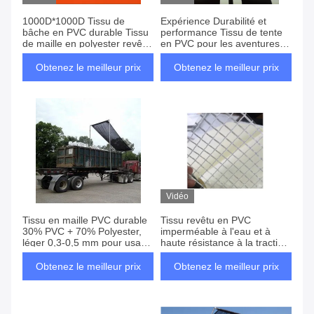
1000D*1000D Tissu de
Expérience Durabilité et
bâche en PVC durable Tissu
performance Tissu de tente
de maille en polyester revêtu
en PVC pour les aventures
en PVC pour tente extérieure
en plein air
Obtenez le meilleur prix
Obtenez le meilleur prix
Vidéo
Tissu en maille PVC durable
Tissu revêtu en PVC
30% PVC + 70% Polyester,
imperméable à l'eau et à
léger 0,3-0,5 mm pour usage
haute résistance à la traction
extérieur, certifié SGS
Terme de paiement TT
REACH ROHS CE
Obtenez le meilleur prix
Obtenez le meilleur prix