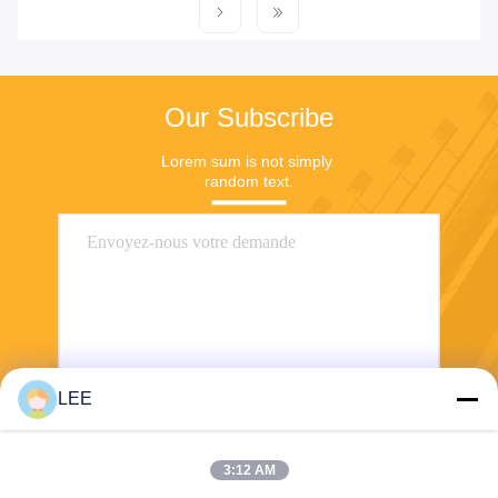
Our Subscribe
Lorem sum is not simply 
random text.
LEE
Envoyez
3:12 AM