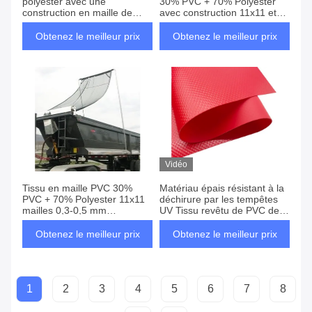
polyester avec une
30% PVC + 70% Polyester
construction en maille de
avec construction 11x11 et
11x11 et une épaisseur de
épaisseur de 0,3-0,5 mm
0,3-0,5 mm pour des
pour la protection contre la
Obtenez le meilleur prix
Obtenez le meilleur prix
applications extérieures
poussière des véhicules
Vidéo
Tissu en maille PVC 30%
Matériau épais résistant à la
PVC + 70% Polyester 11x11
déchirure par les tempêtes
mailles 0,3-0,5 mm
UV Tissu revêtu de PVC de
d'épaisseur Matériau durable
qualité industrielle pour les
pour rideaux de camion et
projets agricoles
Obtenez le meilleur prix
Obtenez le meilleur prix
protection de véhicules
d'ingénierie
1
2
3
4
5
6
7
8