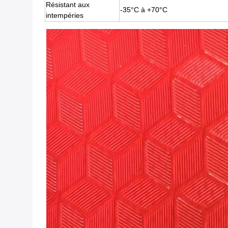
Résistant aux
-35°C à +70°C
intempéries