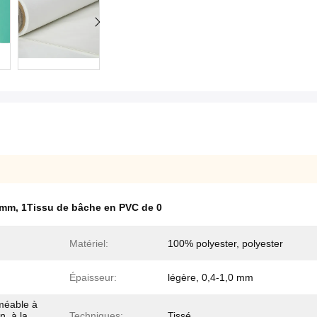
 mm
,
1Tissu de bâche en PVC de 0
Matériel:
100% polyester, polyester
Épaisseur:
légère, 0,4-1,0 mm
méable à
n, à la
Techniques:
Tissé