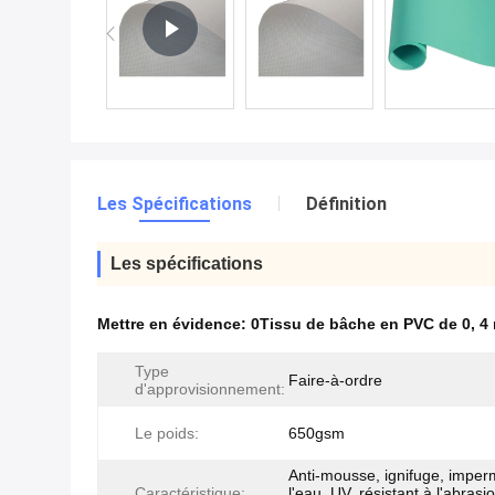
Les Spécifications
Définition
Les spécifications
Mettre en évidence:
0Tissu de bâche en PVC de 0
,
4
Type
Faire-à-ordre
d'approvisionnement:
Le poids:
650gsm
Anti-mousse, ignifuge, imper
Caractéristique:
l'eau, UV, résistant à l'abrasio