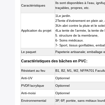
Ils sont disponibles à l'eau, ignif
Caractéristiques
traçables, propres, etc.
1Le jardin.
2Tente d'événement en plein air,
3Un abri contre la pluie et le solei
Application du projet
4La tente de l'armée, la tente de l
5. structure de la membrane,
6- Soins médicaux.
7- Sport, tissus gonflables, embal
Le paquet
Papeterie artisanale; emballage 
Caractéristiques des bâches en PVC:
Résistant au feu
B1, B2, M1, M2, NFPA701 Faculta
Anti-UV
Optionnel
PVDF/acrylique
Optionnel
Anti-moisi
Optionnel
Environnemental
3P, 6P, portée, sans métaux lourd