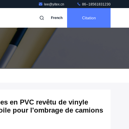
lee@yitex.cn
86--18561831230
Citation
French
es en PVC revêtu de vinyle
toile pour l'ombrage de camions