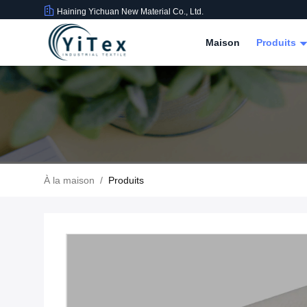
Haining Yichuan New Material Co., Ltd.
Maison
Produits
À la maison
/
Produits