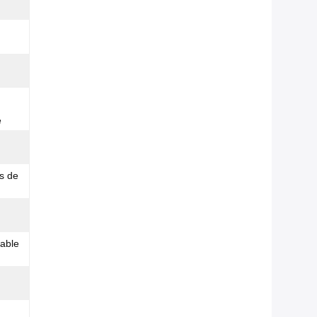
e
s de
able