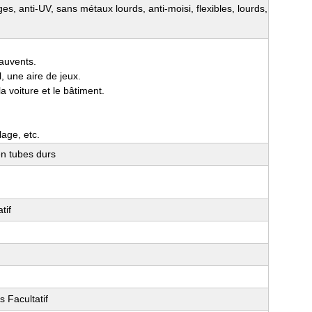
uges, anti-UV, sans métaux lourds, anti-moisi, flexibles, lourds,
 auvents.
l, une aire de jeux.
a voiture et le bâtiment.
lage, etc.
en tubes durs
tif
s Facultatif