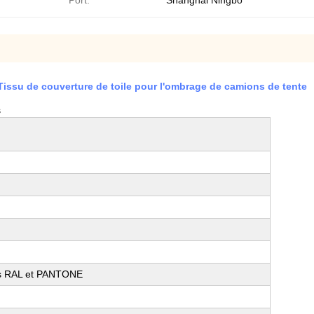
Port:
Shanghai Ningbo
Tissu de couverture de toile pour l'ombrage de camions de tente
s
urs RAL et PANTONE